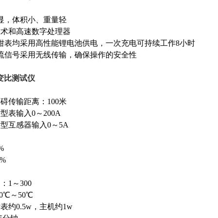
显，体积小、重量轻
技术和高速数字处理器
钳表均采用高性能锂电池供电，一次充电可持续工作8小时
流信号采用无线传输，确保操作的安全性
T变比测试仪
碍传输距离：100米
型表输入0～200A
钳型互感器输入0～5A
%
5%
：1～300
0℃～50℃
表约0.5w，主机约1w