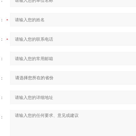
：
：
：
：
：
：
：