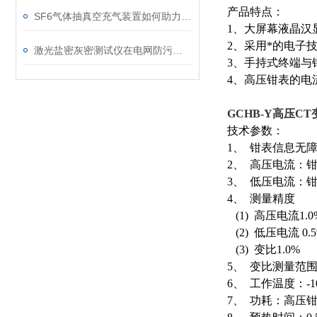
产品特点：
SF6气体抽真空充气装置如何助力变电站紧急抢修
1、大屏幕液晶汉
2、采用*的电子
激光盐密灰密测试仪在电网防污闪工作中的实际应用与预警价值
3、手持式终端与
4、高压钳表的电
GCHB-Y高压C
技术参数：
1、 钳表信息无障
2、 高压电流：钳
3、 低压电流：
4、 测量精度
(1) 高压电流1.0
(2) 低压电流 0.
(3) 变比1.0%
5、 变比测量范围
6、 工作温度：-1
7、 功耗：高压钳