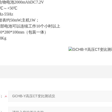
电池2000mAhDC7.2V
℃～+50℃
z-55Hz
表约50mW;主机1W；
内部电池可以连续工作10个小时以上
0*280*100mm（包装一体）
8Kg
：