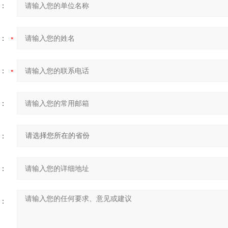
：
：
：
：
：
：
：