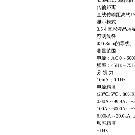
433MHz无线传输
传输距离
直线传输距离约15
显示模式
3.5寸真彩液晶
可测线径
Ф168mm的导线、
测量范围
电流：AC 0～6000A
频率：45Hz～75H
分 辨 力
10mA；0.1Hz
电流精度
(23℃±5℃，80%
0.00A～99.9A: ±
100A～6000A: ±3
6.00kA～20.0kA: 
频率精度
±1Hz