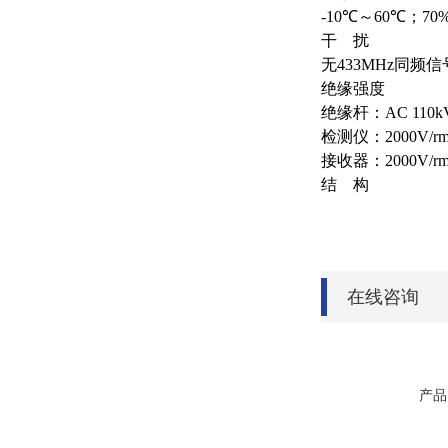
-10℃～60℃；70
干 扰
无433MHz同频
绝缘强度
绝缘杆：AC 110
检测仪：2000V
接收器：2000V/
结 构
在线咨询
产品