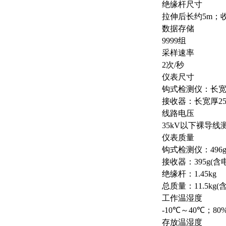
绝缘杆尺寸
拉伸后长约5m；收
数据存储
9999组
采样速率
2次/秒
仪表尺寸
钩式检测仪：长宽厚3
接收器：长宽厚250
线路电压
35kV以下裸导线
仪表质量
钩式检测仪：496g
接收器：395g(含
绝缘杆：1.45kg
总质量：11.5kg(
工作温湿度
-10℃～40℃；80
存放温湿度