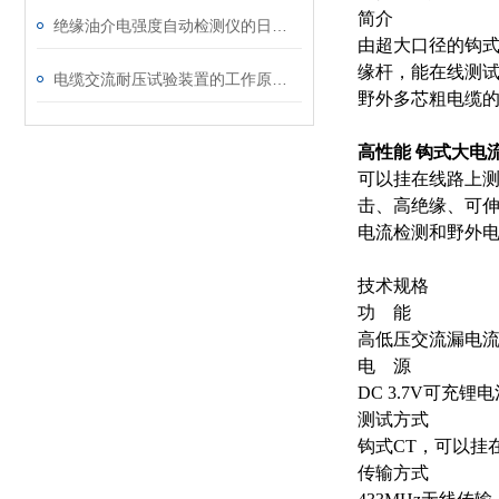
简介
绝缘油介电强度自动检测仪的日常维护与油样处理要点
由超大口径的钩
缘杆，能在线测试
电缆交流耐压试验装置的工作原理：串联谐振与变频技术
野外多芯粗电缆
高性能 钩式大电
可以挂在线路上测
击、高绝缘、可
电流检测和野外
技术规格
功 能
高低压交流漏电
电 源
DC 3.7V可充
测试方式
钩式CT，可以挂
传输方式