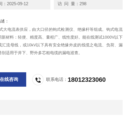
2025-09-12
访 问 量：298
描述：
钩式大电流表供应，由大口径的钩式检测仪、绝缘杆等组成。钩式电流
用新材料：轻便、精度高、量程广、线性度好。能在线测试1000V以下
或汇流母线，或10kV以下具有安全绝缘外皮的线缆之电流、负荷、漏
特别适用于井下、野外多芯粗电缆的漏电巡查。
18012323060
在线咨询
联系电话：