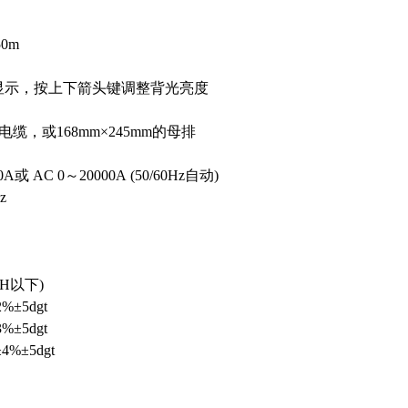
0m
屏显示，按上下箭头键调整背光亮度
电缆，或168mm×245mm的母排
或 AC 0～20000A (50/60Hz自动)
z
RH以下)
2%±5dgt
%±5dgt
±4%±5dgt