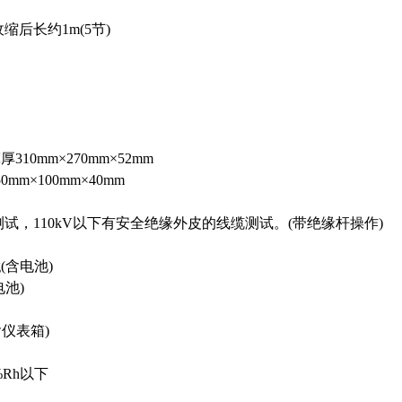
缩后长约1m(5节)
10mm×270mm×52mm
mm×100mm×40mm
测试，110kV以下有安全绝缘外皮的线缆测试。(带绝缘杆操作)
(含电池)
电池)
含仪表箱)
%Rh以下