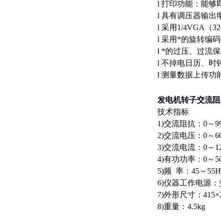
l 打印功能：能
l 具有调压器输
l 采用1/4VG
l 采用*的旋转
l *的过压、过流
l 不掉电日历、时
l 测量数据上传
发电机转子交流阻
技术指标
1)交流阻抗：0～
2)交流电压：0～6
3)交流电流：0～1
4)有功功率：0～5
5)频 率：45～55
6)仪器工作电源：交
7)外形尺寸：415×2
8)重量：4.5kg