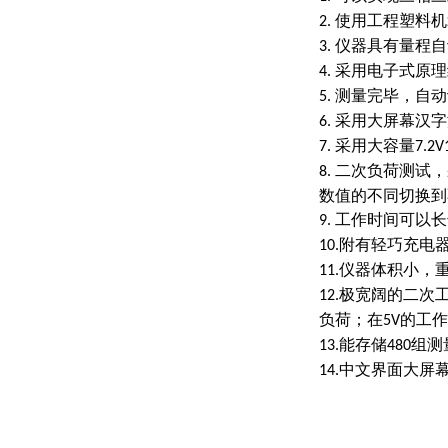
使用工程塑料机
2.
仪器具有量程自
3.
采用电子式原理
4.
测量完毕，自动
5.
采用大屏幕汉字
6.
采用大容量
7.
7.2V
二次负荷测试，
8.
数值的不同切换到
工作时间可以长
9.
附有轻巧充电
10.
仪器体积小，
11.
极宽阔的二次
12.
负荷；在
的工作
5V
能存储
组测
13.
480
中文界面大屏
14.