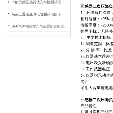
详解变频互感器伏安特性测试仪的操作全流程
互感器二次压降负
、环境条件温度
1
展望三通道直流电阻测试仪的未来发展趋势
相对湿度：
<95%
海拔高度：
<2500
SF6气体抽真空充气装置的管路连接与密封性检测实用技巧
外界干扰：无特强
、主要技术指标
2
测量范围：比
1).
分 辨 率：比差
2).
仪器基本误差
3).
电压表头准确
4).
工作范围电压
5).
仪器指示动作
6).
简介
采用大容量锂电池
互感器二次压降负
产品特性
可以实现三相三
1.